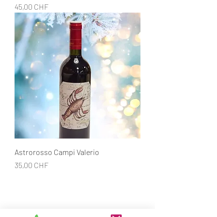
Prix
45,00 CHF
Astrorosso Campi Valerio
Prix
35,00 CHF
CONTACT
Restaurant de la Croix-Verte
Rue Perdtemps 7, 1260 Nyon