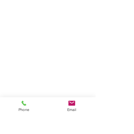
Phone
Email